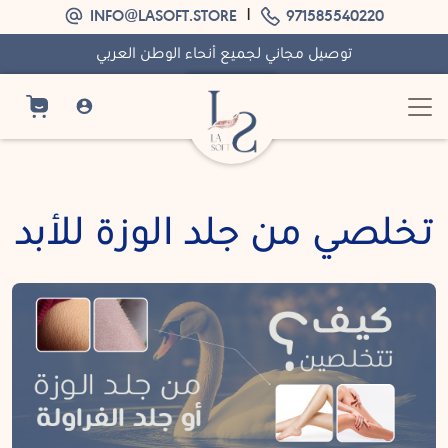
|
INFO@LASOFT.STORE
971585540220
توصيل مجاني لجميع أنحاء الوطن العربي
لاسوفت
menu
السلة
تخلصي من جلد الوزة للأبد